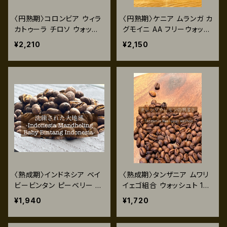
〈円熟期〉コロンビア ウィラ
〈円熟期〉ケニア ムランガ カ
カトゥーラ チロソ ウォッシ
グモイニ AA フリーウォッシ
ュト 120g
ュト 120g
¥2,210
¥2,150
〈熟成期〉インドネシア ベイ
〈熟成期〉タンザニア ムワリ
ビービンタン ピーベリー ス
イェゴ組合 ウォッシュト 120
マトラ式 120g
g
¥1,940
¥1,720