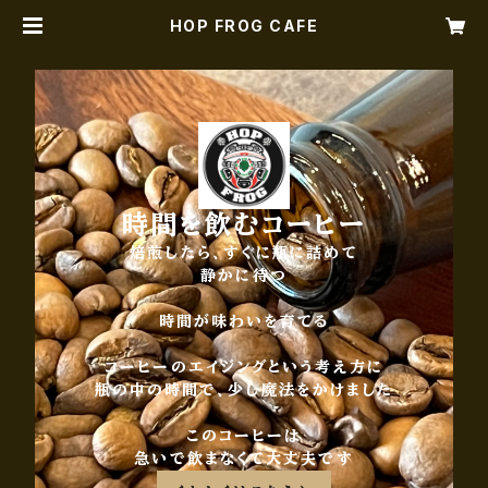
HOP FROG CAFE
時間を飲むコーヒー
焙煎したら、すぐに瓶に詰めて
静かに待つ
時間が味わいを育てる
コーヒーのエイジングという考え方に
瓶の中の時間で、少し魔法をかけました
このコーヒーは