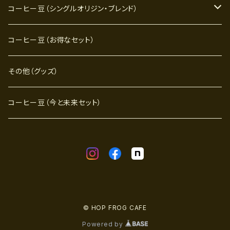
コーヒー豆（シングルオリジン・ブレンド）
フレッシュ期（エイジング期間２ヶ月未満）
コーヒー豆（お得なセット）
熟成期（エイジング期間２ヶ月～半年未満）
その他（グッズ）
円熟期（エイジング期間半年以上）
コーヒー豆（今と未来セット）
© HOP FROG CAFE
Powered by